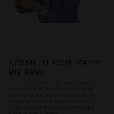
pasja
KOSMETOLOGIĘ MAMY
WE KRWI
Historia Laser Clinic to nie tylko dziesięć lat
istnienia salonów w Radomiu i Warszawie, ale
przede wszystkim przekazywana z pokolenia
na pokolenie miłość do zawodu i bezcenna
wiedza z zakresu kosmetyki, kosmetologii i
makijażu permanentnego.