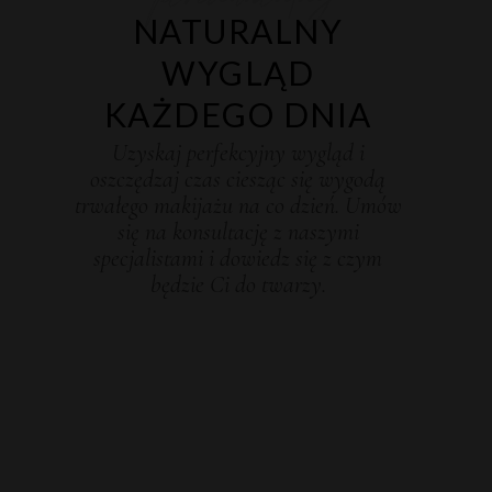
NATURALNY
WYGLĄD
KAŻDEGO DNIA
Uzyskaj perfekcyjny wygląd i
oszczędzaj czas ciesząc się wygodą
trwałego makijażu na co dzień. Umów
się na konsultację z naszymi
specjalistami i dowiedz się z czym
będzie Ci do twarzy.