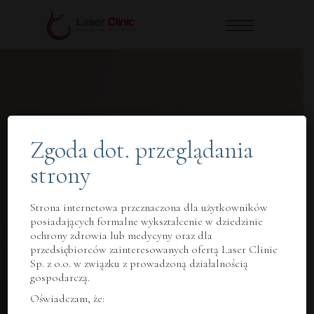
Zgoda dot. przeglądania
strony
Strona internetowa przeznaczona dla użytkowników
Szeroka
posiadających formalne wykształcenie w dziedzinie
ochrony zdrowia lub medycyny oraz dla
przedsiębiorców zainteresowanych ofertą Laser Clinic
oferta
Sp. z o.o. w związku z prowadzoną działalnością
gospodarczą.
zabiegów
Oświadczam, że: