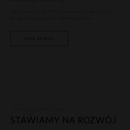
Tworzymy rodzinę, która trzyma się razem, od wielu
lat zgłębiając wszystkie tajemnice piękna.
NASZ ZESPÓŁ
profesjonalizm
STAWIAMY NA ROZWÓJ