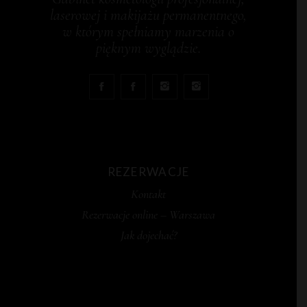
laserowej i makijażu permanentnego,
w którym spełniamy marzenia o
pięknym wyglądzie.
REZERWACJE
Kontakt
Rezerwacje online – Warszawa
Jak dojechać?