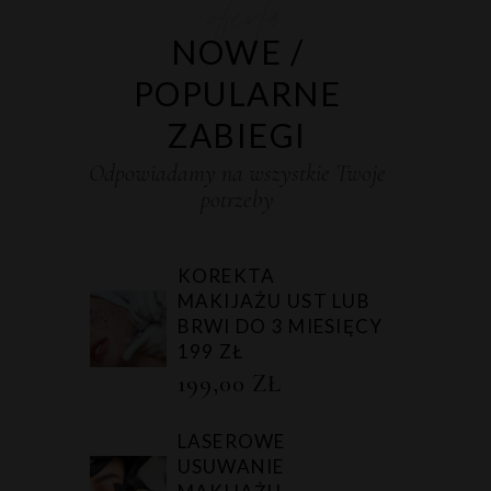
oferta
NOWE /
POPULARNE
ZABIEGI
Odpowiadamy na wszystkie Twoje
potrzeby
KOREKTA
MAKIJAŻU UST LUB
BRWI DO 3 MIESIĘCY
199 ZŁ
199,00
ZŁ
LASEROWE
USUWANIE