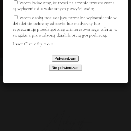
Jestem świadomy, że treści na stronie przeznaczone
są wyłącznie dla wskazanych powyżej osób;
Jestem osobą posiadającą formalne wykształcenie w
dziedzinie ochrony zdrowia lub medycyny lub
reprezentuję przedsiębiorcę zainteresowanego ofertą w
związku z prowadzoną działalnością gospodarczą.
Laser Clinic Sp. z o.o.
Potwierdzam
Nie potwierdzam
Makijaz
permanentny