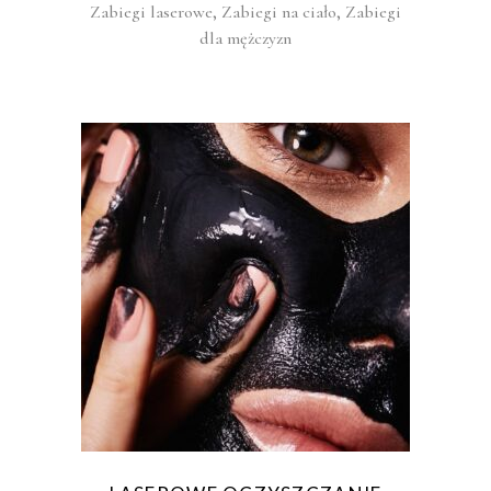
,
,
Zabiegi laserowe
Zabiegi na ciało
Zabiegi
dla mężczyzn