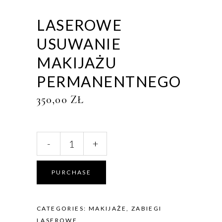
LASEROWE
USUWANIE
MAKIJAŻU
PERMANENTNEGO
350,00
ZŁ
Laserowe
-
+
usuwanie
makijażu
permanentnego
PURCHASE
quantity
CATEGORIES:
MAKIJAŻE
,
ZABIEGI
LASEROWE