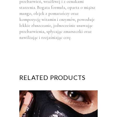
przebarwień, wrażliwej i z oznakami
starzenia. Bogata formuła, oparta o miąższ
mango, olejek z pomarańczy oraz
kompozycję witamin i enzymów, powoduje
lekkie złuszczanie, jednocześnie usuwając
przebarwienia, spłycając zmarszczki oraz
nawilżając i rozjaśniając cerę.
RELATED PRODUCTS