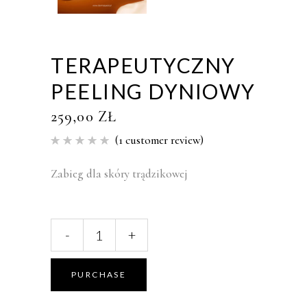
TERAPEUTYCZNY
PEELING DYNIOWY
259,00
ZŁ
(
1
customer review)
Rated
1
5.00
out of 5
based
Zabieg dla skóry trądzikowej
on
customer
rating
Terapeutyczny
-
+
peeling
dyniowy
quantity
PURCHASE