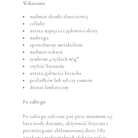
Wskazania:
nadmiar tkanki tłuszczowej
cellulit
utrata napięcia i jędrności skóry
nadwaga
spowolniony metabolizm
nadmiar toksyn
syndrom „ciężkich nóg”
otyłość brzuszny
utrata jędrności brzucha
pośladków lub ud czy ramion
drenaż limfatyczny
Po zabiegu
Po zabiegu zalecane jest picie minimum 2,5
litra wody dziennie, aktywność fizyczna i
przestrzeganie zbilansowanej diety. Dla
uzyskania maksymalnych efektów należy