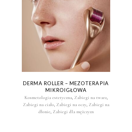
DERMA ROLLER – MEZOTERAPIA
MIKROIGŁOWA
,
,
Kosmetologia estetyczna
Zabiegi na twarz
,
,
Zabiegi na ciało
Zabiegi na oczy
Zabiegi na
,
dłonie
Zabiegi dla mężczyzn