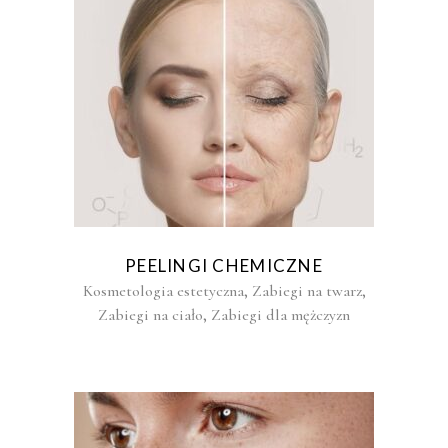
PEELINGI CHEMICZNE
,
,
Kosmetologia estetyczna
Zabiegi na twarz
,
Zabiegi na ciało
Zabiegi dla mężczyzn