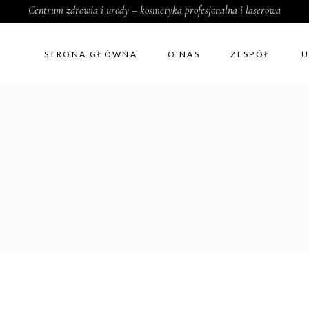
Centrum zdrowia i urody – kosmetyka profesjonalna i laserowa
STRONA GŁÓWNA
O NAS
ZESPÓŁ
U