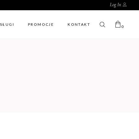
Log In
SŁUGI
PROMOCJE
KONTAKT
0
No products in the cart.