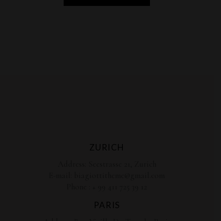
ZURICH
Address:
Seestrasse 21, Zurich
E-mail:
biagiottitheme@gmail.com
Phone :
+ 99 411 725 39 12
PARIS