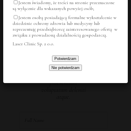
Jestem świadomy, że treści na stronie przeznaczone
są wyłącznie dla wskazanych powyżej osób;
perfect shades
Jestem osobą posiadającą formalne wykształcenie w
dziedzinie ochrony zdrowia lub medycyny lub
reprezentuję przedsiębiorcę zainteresowanego ofertą w
ASK US
związku z prowadzoną działalnością gospodarczą.
ANYTHING
Laser Clinic Sp. z o.o.
At vero eos et
Potwierdzam
accusamus et iusto
odio dignissimos
Nie potwierdzam
ducimus qui blanditiis
praesentium
voluptatum deleniti
atque.